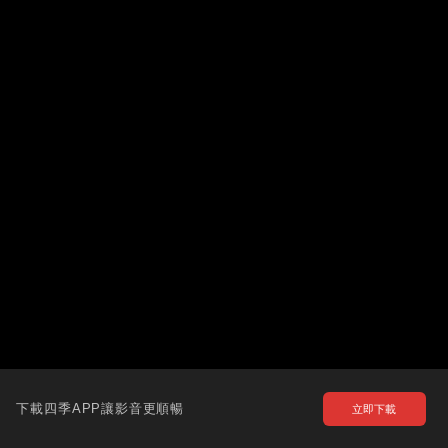
下載四季APP讓影音更順暢
立即下載