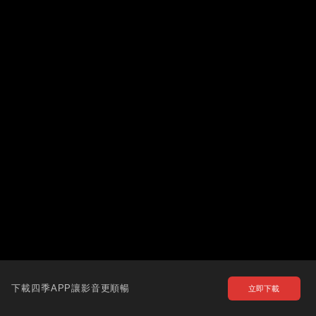
下載四季APP讓影音更順暢
立即下載