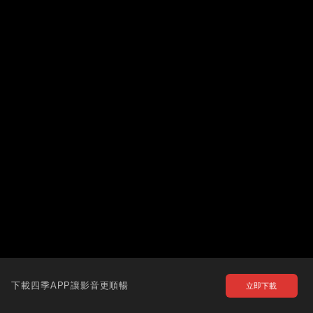
下載四季APP讓影音更順暢
立即下載