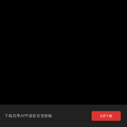
下載四季APP讓影音更順暢
立即下載