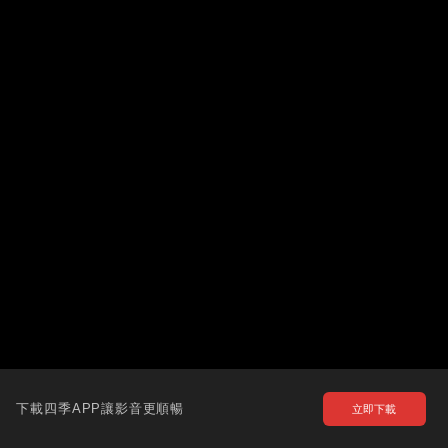
下載四季APP讓影音更順暢
立即下載