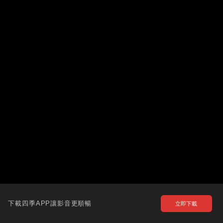
下載四季APP讓影音更順暢
立即下載