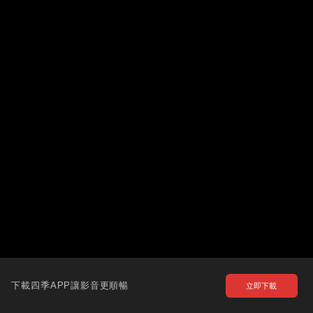
下載四季APP讓影音更順暢
立即下載