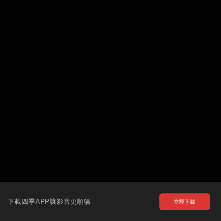
下載四季APP讓影音更順暢
立即下載