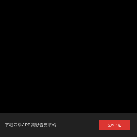
下載四季APP讓影音更順暢
立即下載