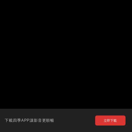
下載四季APP讓影音更順暢
立即下載