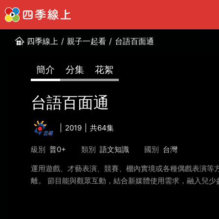
四季線上
/
親子一起看
/
台語百面通
簡介
分集
花絮
台語百面通
2019
共64集
級別
普0+
類別
語文知識
國別
台灣
運用遊戲、才藝表演、競賽、棚內實境或各種偶戲表演等
離。 節目能與觀眾互動，結合新媒體使用需求，融入兒少