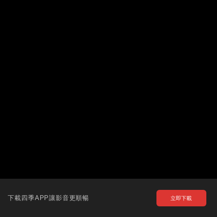
下載四季APP讓影音更順暢
立即下載