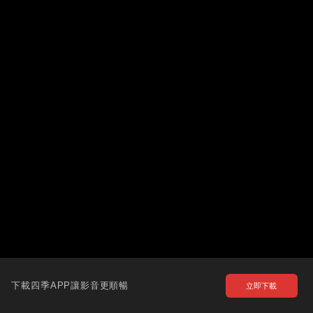
下載四季APP讓影音更順暢
立即下載