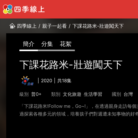
四季線上
/
親子一起看
/
下課花路米-壯遊闖天下
簡介
分集
花絮
下課花路米-壯遊闖天下
2020
共18集
級別
普0+
類別
文化旅遊
生活學習
國別
台灣
「下課花路米!Follow me，Go~!」，在透過親
過探索各種多元的領域，培養孩子們對週遭未知事物的好奇