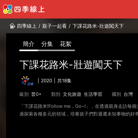
四季線上
/
親子一起看
/
下課花路米-壯遊闖天下
簡介
分集
花絮
下課花路米-壯遊闖天下
2020
共18集
級別
普0+
類別
文化旅遊
生活學習
國別
台灣
「下課花路米!Follow me，Go~!」，在透過親
過探索各種多元的領域，培養孩子們對週遭未知事物的好奇