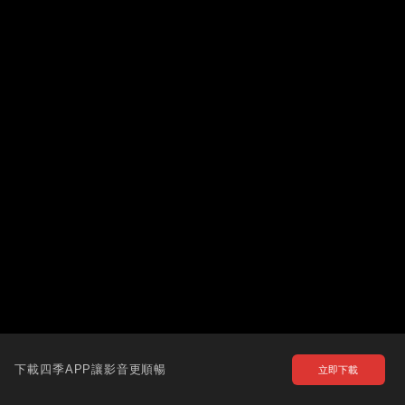
下載四季APP讓影音更順暢
立即下載