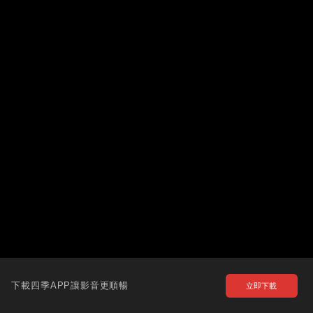
下載四季APP讓影音更順暢
立即下載