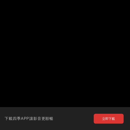
下載四季APP讓影音更順暢
立即下載