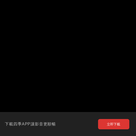
下載四季APP讓影音更順暢
立即下載