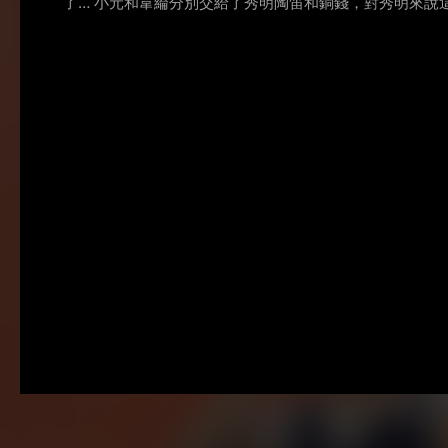
了… 小元和韋綸分別交給了秀明陶笛和銅錢，對秀明來