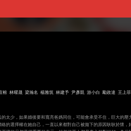
宣榕
林曜晟
梁瀚名
楊雅筑
林建予
尹彥凱
游小白
勵政達
王上菲
真的太少，如果婚後要和寬亮爸媽同住，可能會承受不住，巨大的壓力
聯絡的選擇權在她自己，一直以來都對自己被拋下的原因耿耿於懷，