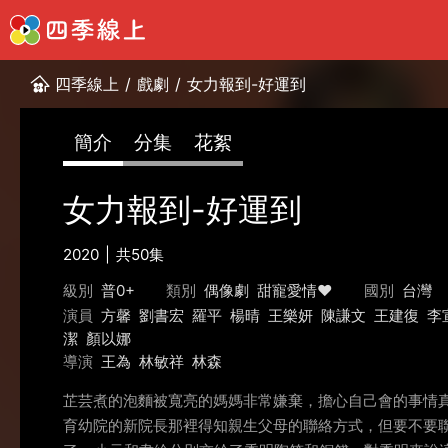
四季線上
/
戲劇
/
女力報到-好運到
簡介
分集
花絮
女力報到-好運到
2020
共50集
級別
普0+
類別
偶像劇
甜寵愛情❤️
國別
台灣
演員
方馨
劉書宏
羅平
楊晴
王樂妍
陳謙文
王建復
李
潔
顏以娜
導演
王為
林敏祥
林森
芷芸煮的泡麵被寬亮的媽媽非常嫌棄，擔心自己會的事情
育幼院的新院長那裡得知親生父母的聯絡方式，但要不要