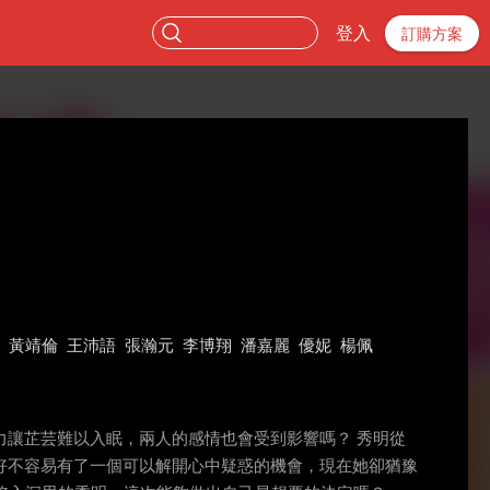
登入
訂購方案
黃靖倫
王沛語
張瀚元
李博翔
潘嘉麗
優妮
楊佩
讓芷芸難以入眠，兩人的感情也會受到影響嗎？ 秀明從
好不容易有了一個可以解開心中疑惑的機會，現在她卻猶豫