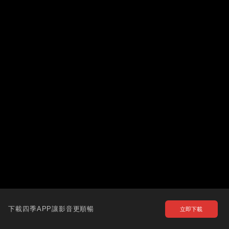
下載四季APP讓影音更順暢
立即下載