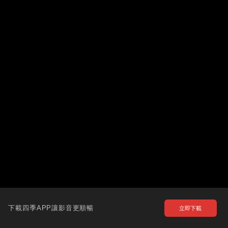
下載四季APP讓影音更順暢
立即下載