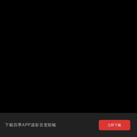
下載四季APP讓影音更順暢
立即下載