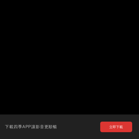
下載四季APP讓影音更順暢
立即下載