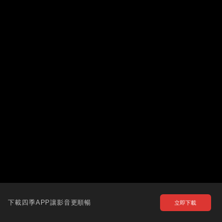
下載四季APP讓影音更順暢
立即下載