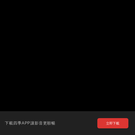
下載四季APP讓影音更順暢
立即下載