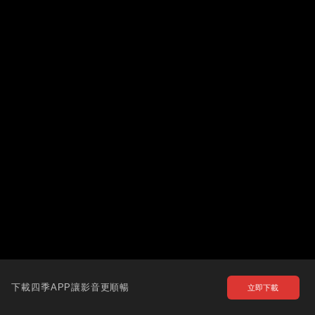
下載四季APP讓影音更順暢
立即下載