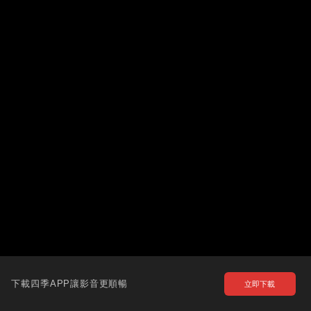
下載四季APP讓影音更順暢
立即下載