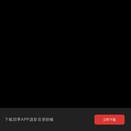
下載四季APP讓影音更順暢
立即下載