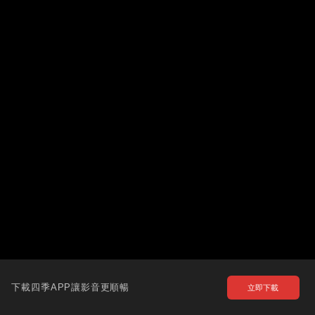
下載四季APP讓影音更順暢
立即下載