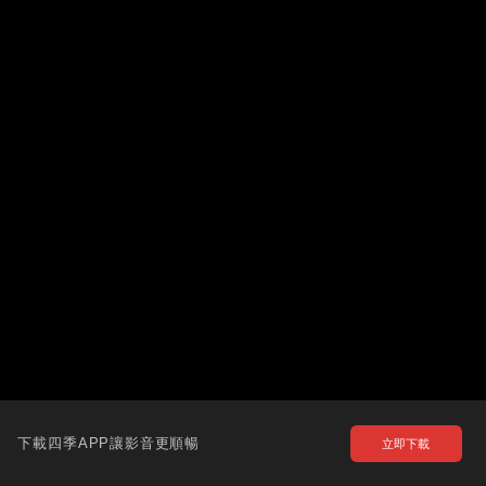
下載四季APP讓影音更順暢
立即下載