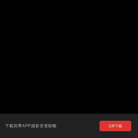
下載四季APP讓影音更順暢
立即下載