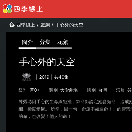
四季線上
/
戲劇
/
手心外的天空
簡介
分集
花絮
手心外的天空
2019
共40集
級別
普0+
類別
大愛劇場
國別
台灣
演員
吳
陳秀琇因手心的生命線短淺，算命師論定她會短命，造成
繃、極度憂鬱。 所幸，因一句「命運不如運命！」的智
的命，也改變了他人的命！