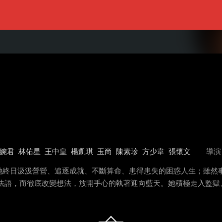
婉君
林佑星
王中皇
楊凱琪
玉尚
陳素珍
方少韋
張懷文
導演
她終日汲汲營營、追逐成就、不斷算命、患得患失的困惑人生；雖然
慧法語，而徹底改變想法，放開手心的執著迎向藍天。她積極走入監獄