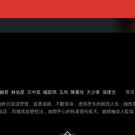
婉君
林佑星
王中皇
楊凱琪
玉尚
陳素珍
方少韋
張懷文
導演
她終日汲汲營營、追逐成就、不斷算命、患得患失的困惑人生；雖然
慧法語，而徹底改變想法，放開手心的執著迎向藍天。她積極走入監獄