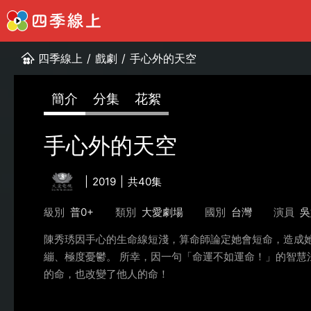
四季線上
/
戲劇
/
手心外的天空
簡介
分集
花絮
手心外的天空
2019
共40集
級別
普0+
類別
大愛劇場
國別
台灣
演員
吳
陳秀琇因手心的生命線短淺，算命師論定她會短命，造成
繃、極度憂鬱。 所幸，因一句「命運不如運命！」的智
的命，也改變了他人的命！