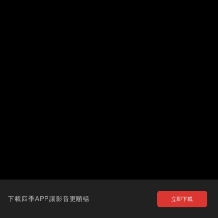
下載四季APP讓影音更順暢
立即下載