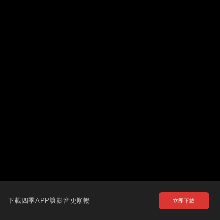
下載四季APP讓影音更順暢
立即下載