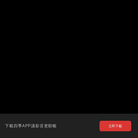
下載四季APP讓影音更順暢
立即下載