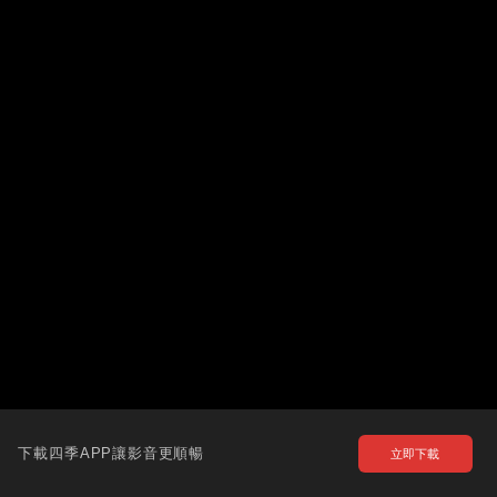
下載四季APP讓影音更順暢
立即下載