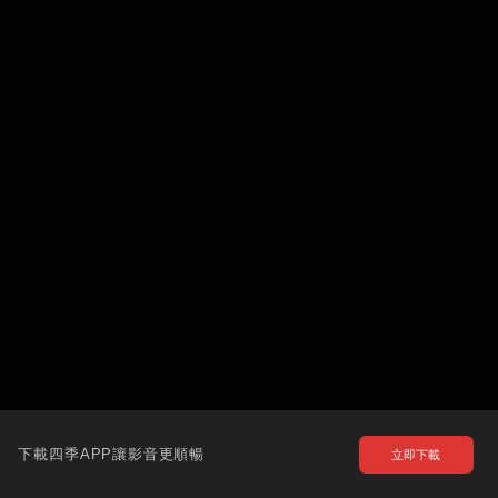
下載四季APP讓影音更順暢
立即下載