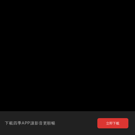
下載四季APP讓影音更順暢
立即下載