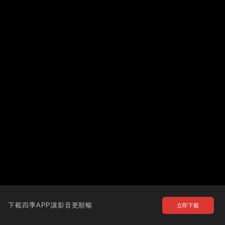
下載四季APP讓影音更順暢
立即下載