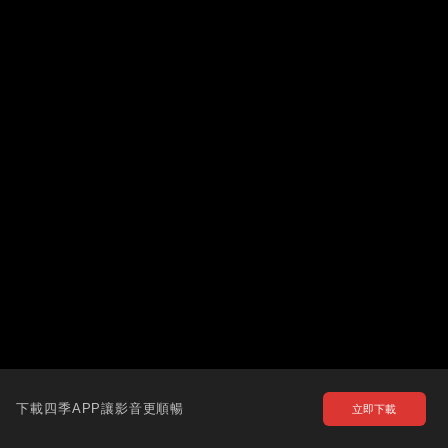
下載四季APP讓影音更順暢
立即下載