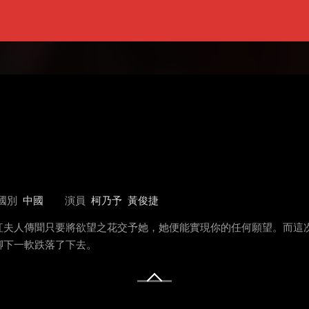
國別
中國
演員
柯乃予
黃俊捷
紅夫人傳聞只要將欲望之花交予她，她便能實現你的任何願望。而這
腳下一軟跌落了下去。