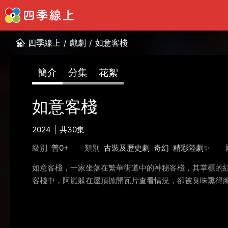
四季線上
/
戲劇
/
如意客棧
簡介
分集
花絮
如意客棧
2024
共30集
級別
普0+
類別
古裝及歷史劇
奇幻
精彩陸劇✨
如意客棧，一家坐落在繁華街道中的神秘客棧，其掌櫃的
客棧中，阿嵐躲在屋頂掀開瓦片查看情況，卻被臭味熏得