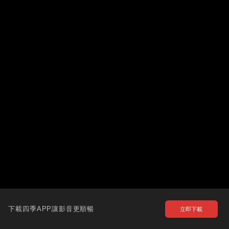
下載四季APP讓影音更順暢
立即下載