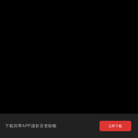
下載四季APP讓影音更順暢
立即下載