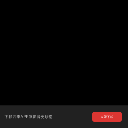
下載四季APP讓影音更順暢
立即下載