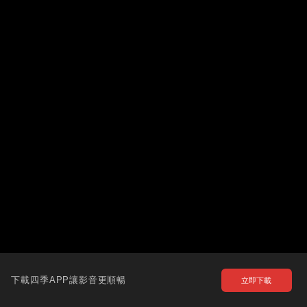
下載四季APP讓影音更順暢
立即下載