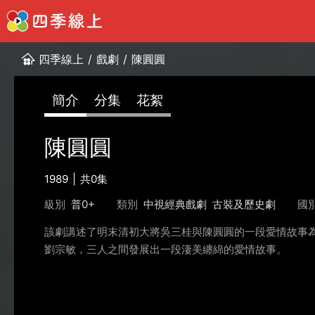
四季線上
/
戲劇
/
陳圓圓
簡介
分集
花絮
陳圓圓
1989
共0集
級別
普0+
類別
中視經典戲劇
古裝及歷史劇
國
該劇講述了明末清初大將吳三桂與陳圓圓的一段愛情故事
劉宗敏，三人之間發展出一段淒美纏綿的愛情故事。