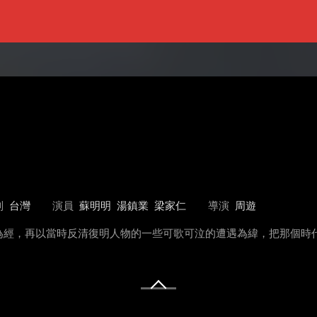
別
台灣
演員
蘇明明
湯鎮業
梁家仁
導演
周遊
為經，再以當時反清復明人物的一些可歌可泣的遭遇為緯，把那個時代