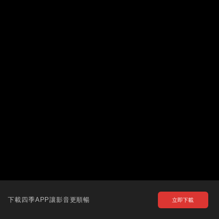
下載四季APP讓影音更順暢
立即下載