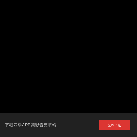
下載四季APP讓影音更順暢
立即下載